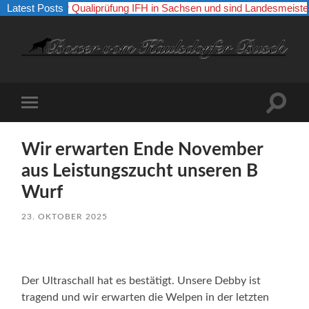
 29.03.26 zur Qualiprüfung IFH in Sachsen und sind Landesmeister 
Latest Posts
Boxer
vom
Kaulsdorfer
Busch
Suchfe
Mobile-
ein-/a
Menü
ein-/ausblenden
Wir erwarten Ende November
aus Leistungszucht unseren B
Wurf
23. OKTOBER 2025
Der Ultraschall hat es bestätigt. Unsere Debby ist
tragend und wir erwarten die Welpen in der letzten