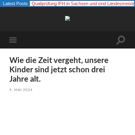
 29.03.26 zur Qualiprüfung IFH in Sachsen und sind Landesmeister
Latest Posts
Boxer
vom
Kaulsdorfer
Busch
Suchfe
Mobile-
ein-/a
Menü
ein-/ausblenden
Wie die Zeit vergeht, unsere
Kinder sind jetzt schon drei
Jahre alt.
9. MAI 2024