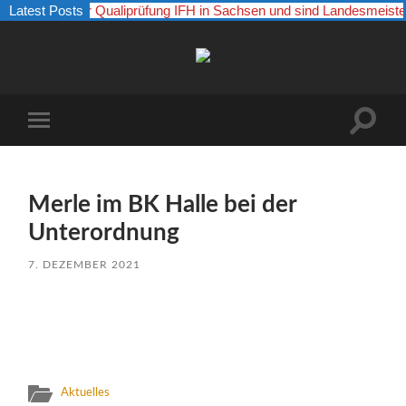
 29.03.26 zur Qualiprüfung IFH in Sachsen und sind Landesmeister
Latest Posts
Boxer
vom
Kaulsdorfer
Busch
Suchfe
Mobile-
ein-/a
Menü
ein-/ausblenden
Merle im BK Halle bei der
Unterordnung
7. DEZEMBER 2021
Aktuelles