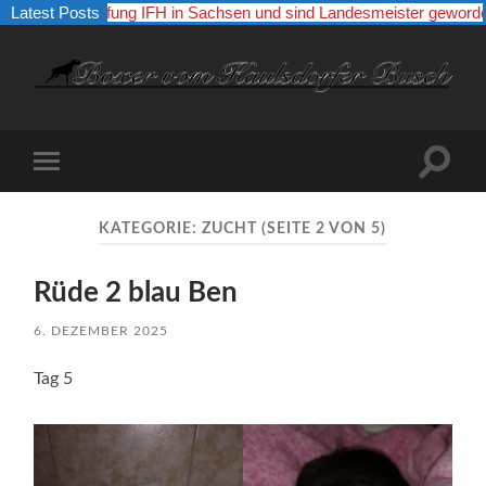
Qualiprüfung IFH in Sachsen und sind Landesmeister geworden. Dami
Latest Posts
Boxer
vom
Kaulsdorfer
Busch
Suchfe
Mobile-
ein-/a
Menü
ein-/ausblenden
KATEGORIE:
ZUCHT
(SEITE 2 VON 5)
Rüde 2 blau Ben
6. DEZEMBER 2025
Tag 5