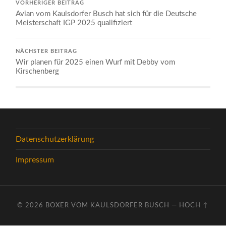
VORHERIGER BEITRAG
Avian vom Kaulsdorfer Busch hat sich für die Deutsche
Meisterschaft IGP 2025 qualifiziert
NÄCHSTER BEITRAG
Wir planen für 2025 einen Wurf mit Debby vom
Kirschenberg
Datenschutzerklärung
Impressum
© 2026
BOXER VOM KAULSDORFER BUSCH
—
HOCH ↑