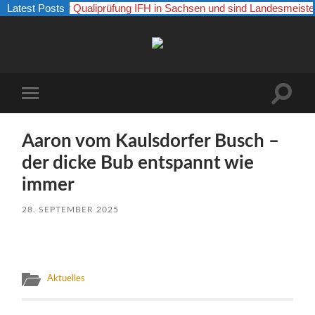
 29.03.26 zur Qualiprüfung IFH in Sachsen und sind Landesmeister
Latest Posts
Boxer
vom
Kaulsdorfer
Busch
Suchfe
Mobile-
ein-/a
Menü
ein-/ausblenden
Aaron vom Kaulsdorfer Busch –
der dicke Bub entspannt wie
immer
28. SEPTEMBER 2025
Aktuelles